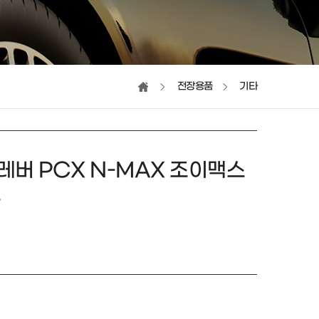
전장용품
기타
버 PCX N-MAX 조이맥스
용