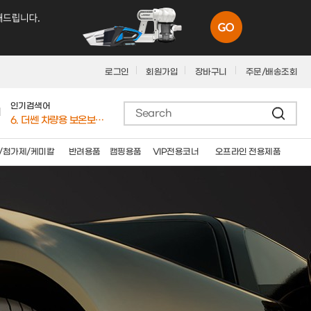
10. 더쎈 5세대 브러쉬매트
1. 버킷돌리+고급형바퀴세트
2. 더쎈 태양광 LED 야광 차량 전화번호알림(단종됨)
3. 더쎈 차량용 4계절(사계절)안마시트 12V 24V 공용
로그인
회원가입
장바구니
주문/배송조회
4. 더쎈 차량용 유선 청소기 12V
5. 요술쿨링방석(4팬)
6. 더쎈 차량용 보온보냉 3단멀티 컵홀더
인기검색어
7. 더쎈 트리플 엑스 실리콘 와이퍼 650mm
8. 더쎈 차량용마사지쿠션(★신제품)
9. 더쎈 차량용 슬림플러스 3D 통풍 쿨시트
/첨가제/케미칼
반려용품
캠핑용품
VIP전용코너
오프라인 전용제품
10. 더쎈 5세대 브러쉬매트
1. 버킷돌리+고급형바퀴세트