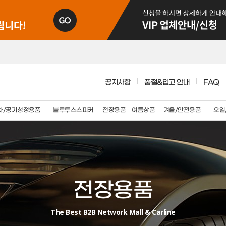
공지사항
품절&입고 안내
FAQ
차/공기청정용품
블루투스스피커
전장용품
여름상품
겨울/안전용품
오일
전장용품
The Best B2B Network Mall & Carline