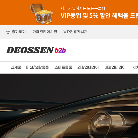
즐겨찾기
가격관리게시판
VIP전용게시판
신제품
패션/생활용품
스마트용품
외장인테리어
내장인테리어
세