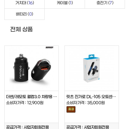
거치대 (
16
)
케이블 (
1
)
충전기 (
7
)
배터리 (
0
)
전체 상품
더쎈/레모토 퀄컴3.0 차량용 미니 충…
릿츠 진가로 DL-105 오토센서 무선…
소비자가격 : 12,900원
소비자가격 : 35,000원
품절
공급가격 : 사업자회원전용
공급가격 : 사업자회원전용