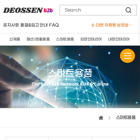
4. 더쎈 차량용 유선 청소기 12V
5. 요술쿨링방석(4팬)
6. 더쎈 차량용 보온보냉 3단멀티 컵홀더
공지사항
품절&입고 안내
FAQ
7. 더쎈 트리플 엑스 실리콘 와이퍼 650mm
8. 더쎈 차량용마사지쿠션(★신제품)
9. 더쎈 차량용 슬림플러스 3D 통풍 쿨시트
신제품
패션/생활용품
스마트용품
외장인테리어
내장인테리어
세
10. 더쎈 5세대 브러쉬매트
1. 버킷돌리+고급형바퀴세트
스마트용품
The Best B2B Network Mall & Carline
스마트용품