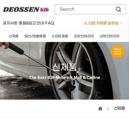
4. 더쎈 차량용 유선 청소기 12V
5. 요술쿨링방석(4팬)
6. 더쎈 차량용 보온보냉 3단멀티 컵홀더
공지사항
품절&입고 안내
FAQ
7. 더쎈 트리플 엑스 실리콘 와이퍼 650mm
8. 더쎈 차량용마사지쿠션(★신제품)
9. 더쎈 차량용 슬림플러스 3D 통풍 쿨시트
신제품
패션/생활용품
스마트용품
외장인테리어
내장인테리어
세
10. 더쎈 5세대 브러쉬매트
1. 버킷돌리+고급형바퀴세트
신제품
The Best B2B Network Mall & Carline
신제품